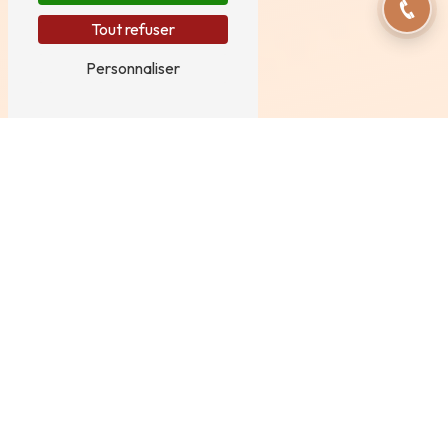
Tout refuser
Personnaliser
Adresse
8 Bis route des Creuses
74960 Cran-Gevrier
Téléphones
06 95 66 04 09
09 70 98 35 27